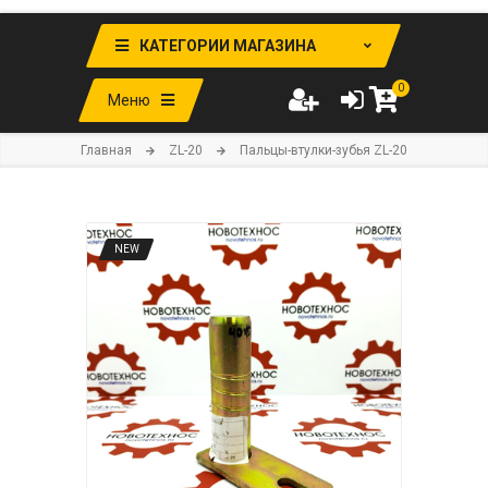
КАТЕГОРИИ МАГАЗИНА
0
Меню
Главная
ZL-20
Пальцы-втулки-зубья ZL-20
NEW