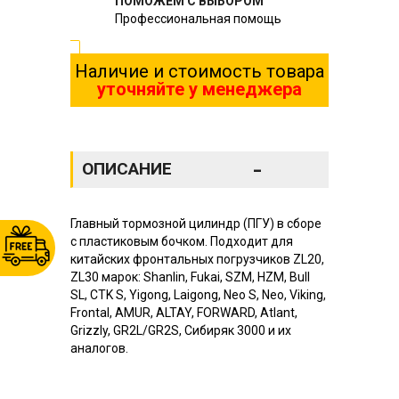
ПОМОЖЕМ С ВЫБОРОМ
Профессиональная помощь
Наличие и стоимость товара
уточняйте у менеджера
-
ОПИСАНИЕ
Главный тормозной цилиндр (ПГУ) в сборе
с пластиковым бочком. Подходит для
китайских фронтальных погрузчиков ZL20,
ZL30 марок: Shanlin, Fukai, SZM, HZM, Bull
SL, CTK S, Yigong, Laigong, Neo S, Neo, Viking,
Frontal, AMUR, ALTAY, FORWARD, Atlant,
Grizzly, GR2L/GR2S, Сибиряк 3000 и их
аналогов.