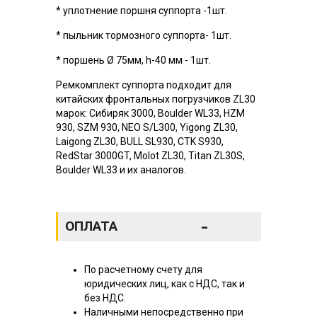
* уплотнение поршня суппорта -1шт.
* пыльник тормозного суппорта- 1шт.
* поршень Ø 75мм, h-40 мм - 1шт.
Ремкомплект суппорта подходит для
китайских фронтальных погрузчиков ZL30
марок: Сибиряк 3000, Boulder WL33, HZM
930, SZM 930, NEO S/L300, Yigong ZL30,
Laigong ZL30, BULL SL930, CTK S930,
RedStar 3000GT, Molot ZL30, Titan ZL30S,
Boulder WL33 и их аналогов.
-
ОПЛАТА
По расчетному счету для
юридических лиц, как с НДС, так и
без НДС.
Наличными непосредственно при