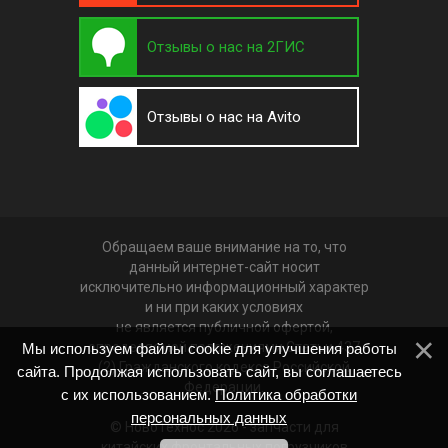
Отзывы о нас на 2ГИС
Отзывы о нас на Avito
Обращаем ваше внимание на то, что
данный интернет-сайт носит
исключительно информационный характер
и ни при каких условиях
не является публичной офертой,
определяемой положениями Статьи 437
Мы используем файлы cookie для улучшения работы
(2) Гражданского кодекса Российской
сайта. Продолжая использовать сайт, вы соглашаетесь
Федерации.
с их использованием.
Политика обработки
персональных данных
© НовоТехнос 2026 -
запчасти для
китайских фронтальных погрузчиков