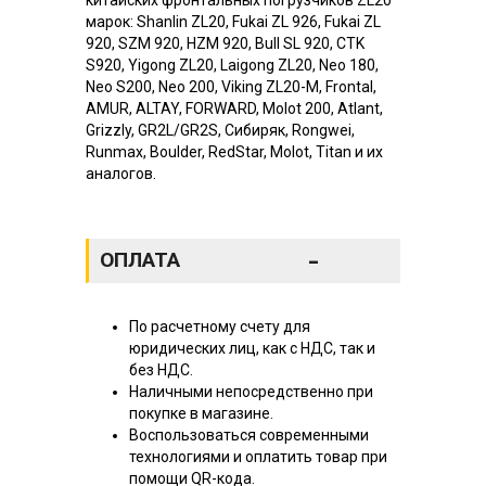
марок: Shanlin ZL20, Fukai ZL 926, Fukai ZL
920, SZM 920, HZM 920, Bull SL 920, CTK
S920, Yigong ZL20, Laigong ZL20, Neo 180,
Neo S200, Neo 200, Viking ZL20-M, Frontal,
AMUR, ALTAY, FORWARD, Molot 200, Atlant,
Grizzly, GR2L/GR2S, Сибиряк, Rongwei,
Runmax, Boulder, RedStar, Molot, Titan и их
аналогов.
-
ОПЛАТА
По расчетному счету для
юридических лиц, как с НДС, так и
без НДС.
Наличными непосредственно при
покупке в магазине.
Воспользоваться современными
технологиями и оплатить товар при
помощи QR-кода.