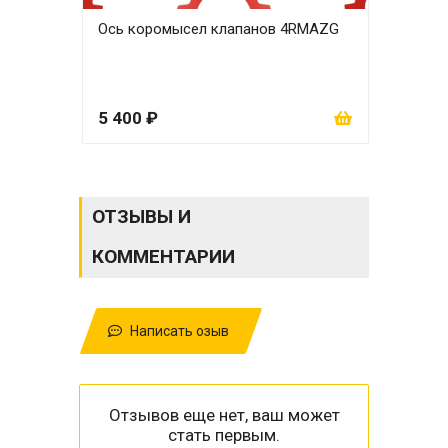
Ось коромысел клапанов 4RMAZG
Щуп
5 400 ₽
1 5
ОТЗЫВЫ И
КОММЕНТАРИИ
Написать озыв
Отзывов еще нет, ваш может
стать первым.