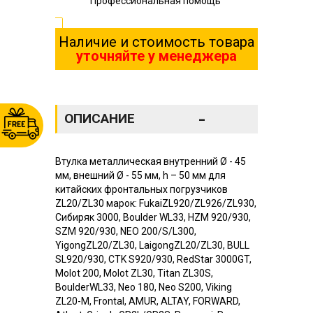
Профессиональная помощь
Наличие и стоимость товара
уточняйте у менеджера
-
ОПИСАНИЕ
Втулка металлическая внутренний Ø - 45
мм, внешний Ø - 55 мм, h – 50 мм для
китайских фронтальных погрузчиков
ZL20/ZL30 марок: FukaiZL920/ZL926/ZL930,
Сибиряк 3000, Boulder WL33, HZM 920/930,
SZM 920/930, NEO 200/S/L300,
YigongZL20/ZL30, LaigongZL20/ZL30, BULL
SL920/930, CTK S920/930, RedStar 3000GT,
Molot 200, Molot ZL30, Titan ZL30S,
BoulderWL33, Neo 180, Neo S200, Viking
ZL20-M, Frontal, AMUR, ALTAY, FORWARD,