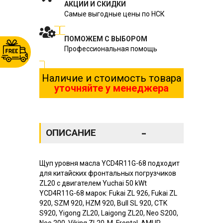
АКЦИИ И СКИДКИ
Самые выгодные цены по НСК
ПОМОЖЕМ С ВЫБОРОМ
Профессиональная помощь
Наличие и стоимость товара
уточняйте у менеджера
-
ОПИСАНИЕ
Щуп уровня масла YCD4R11G-68 подходит
для китайских фронтальных погрузчиков
ZL20 с двигателем Yuchai 50 kWt
YCD4R11G-68 марок: Fukai ZL 926, Fukai ZL
920, SZM 920, HZM 920, Bull SL 920, CTK
S920, Yigong ZL20, Laigong ZL20, Neo S200,
Neo 200, Viking ZL20-M, Frontal, AMUR,