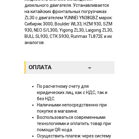
дизельного двигателя. Устанавливается
на китайских фронтальных погрузчиках
ZL30 с двигателем YUNNEI YN38GBZ марок:
Сибиряк 3000, Boulder WL33, HZM 930, SZM
930, NEO S/L300, Yigong ZL30, Laigong ZL30,
BULL SL930, CTK S930, Runmax TL872E и их
аналогов .
-
ОПЛАТА
По расчетному счету для
юридических лиц, как с НДС, так и
без НДС.
Наличными непосредственно при
покупке в магазине.
Воспользоваться современными
технологиями и оплатить товар при
помощи QR-кода.
Осуществить платеж через систему