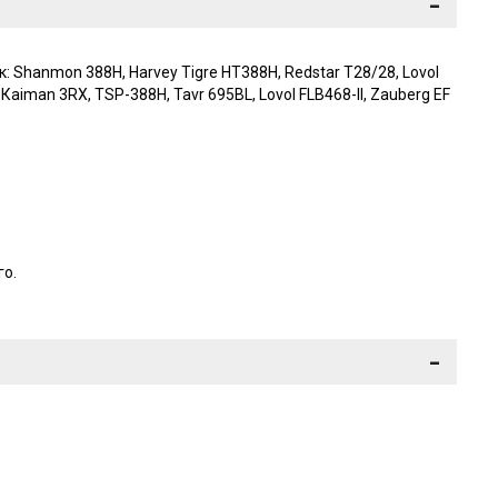
-
hanmon 388H, Harvey Tigre HT388H, Rеdstаr Т28/28, Lоvоl
аimаn 3RХ, TSP-388H, Tavr 695BL, Lovol FLB468-II, Zauberg EF
го.
-