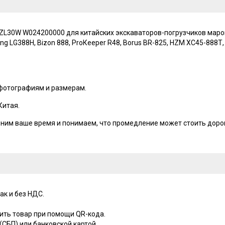
30W W024200000 для китайских экскаваторов-погрузчиков марок: S
g LG388Н, Вizоn 888, РrоКеереr R48, Воrus ВR-825, НZМ ХС45-888Т, К
 фотографиям и размерам.
Китая.
ценим ваше время и понимаем, что промедление может стоить доро
ак и без НДС.
ить товар при помощи QR-кода.
СБП) или банковской картой.