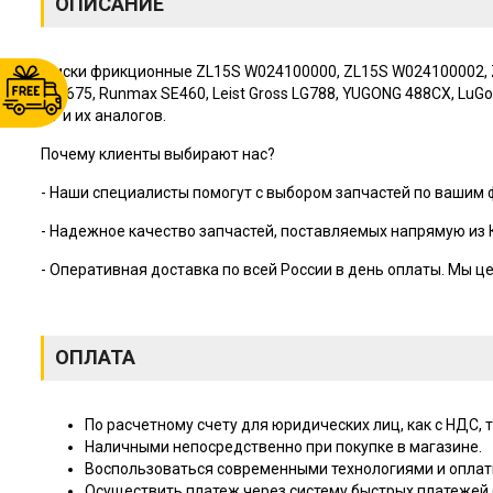
ОПИСАНИЕ
Диски фрикционные ZL15S W024100000, ZL15S W024100002, ZL
FLВ675, Runmах SЕ460, Lеist Grоss LG788, YUGОNG 488СХ, LuGоn
4Y и их аналогов.
Почему клиенты выбирают нас?
- Наши специалисты помогут с выбором запчастей по вашим
- Надежное качество запчастей, поставляемых напрямую из 
- Оперативная доставка по всей России в день оплаты. Мы 
ОПЛАТА
По расчетному счету для юридических лиц, как с НДС, т
Наличными непосредственно при покупке в магазине.
Воспользоваться современными технологиями и оплат
Осуществить платеж через систему быстрых платежей (