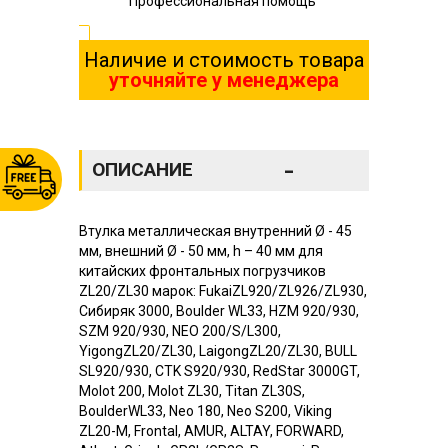
Профессиональная помощь
Наличие и стоимость товара
уточняйте у менеджера
-
ОПИСАНИЕ
Втулка металлическая внутренний Ø - 45
мм, внешний Ø - 50 мм, h – 40 мм для
китайских фронтальных погрузчиков
ZL20/ZL30 марок: FukaiZL920/ZL926/ZL930,
Сибиряк 3000, Boulder WL33, HZM 920/930,
SZM 920/930, NEO 200/S/L300,
YigongZL20/ZL30, LaigongZL20/ZL30, BULL
SL920/930, CTK S920/930, RedStar 3000GT,
Molot 200, Molot ZL30, Titan ZL30S,
BoulderWL33, Neo 180, Neo S200, Viking
ZL20-M, Frontal, AMUR, ALTAY, FORWARD,