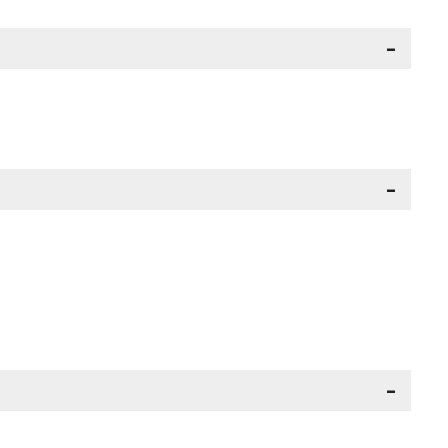
-
-
-