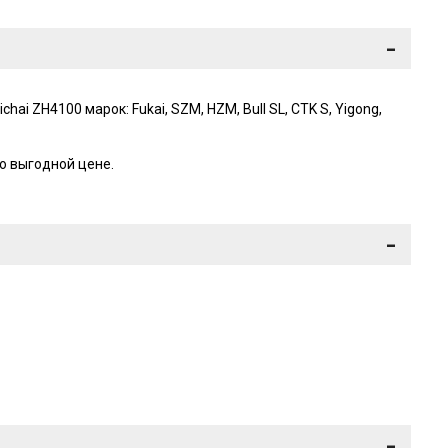
-
 ZH4100 марок: Fukai, SZM, HZM, Bull SL, CTK S, Yigong,
о выгодной цене.
-
-