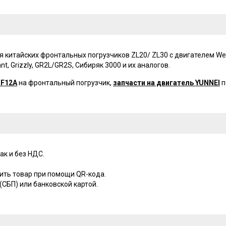
итайских фронтальных погрузчиков ZL20/ ZL30 с двигателем Weichai
ant, Grizzly, GR2L/GR2S, Сибиряк 3000 и их аналогов.
JF12A
на фронтальный погрузчик,
запчасти на двигатель YUNNEI
п
ак и без НДС.
ить товар при помощи QR-кода.
СБП) или банковской картой.