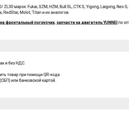
0 марок: Fukai, SZM, HZM, Bull SL, CTK S, Yigong, Laigong, Neo S, Ne
 RedStar, Molot, Titan и их аналогов.
 на фронтальный погрузчик
,
запчасти на двигатель YUNNEI
по оп
ак и без НДС.
ить товар при помощи QR-кода.
СБП) или банковской картой.