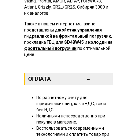
Viking, Frontal, AMUR, ALTAY, FORWARD,
Atlant, Grizzly, GR2L/GR2S, Сибиряк 3000 и
их аналогов.
Также в нашем интернет-магазине
представлены
джойстик управления
гидравликой на фронтальный погрузчик
,
прокладка ГБЦ для
SD4BW45
и
колодки на
фронтальный погрузчик
по оптимальной
цене.
-
ОПЛАТА
По расчетному счету для
юридических лиц, как с НДС, так и
без НДС.
Наличными непосредственно при
покупке в магазине.
Воспользоваться современными
технологиями и оплатить товар при