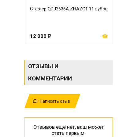
Стартер QDJ2636A ZHAZG1 11 зубов
Кар
мм
12 000 ₽
6 0
ОТЗЫВЫ И
КОММЕНТАРИИ
Написать озыв
Отзывов еще нет, ваш может
стать первым.