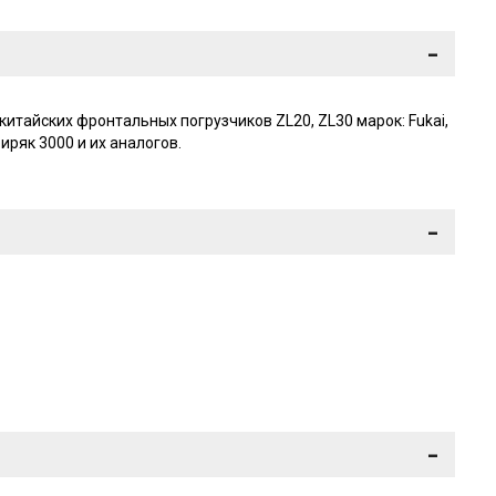
-
итайских фронтальных погрузчиков ZL20, ZL30 марок: Fukai,
ибиряк 3000 и их аналогов.
-
-