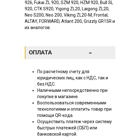
926, Fukai ZL 920, SZM 920, HZM 920, Bull SL
920, CTK S920, Yigong ZL20, Laigong ZL20,
Neo S200, Neo 200, Viking ZL20-M, Frontal,
ALTAY, FORWARD, Atlant 200, Grizzly GR15R и
их аналогов.
-
ОПЛАТА
По расчетному счету для
юридических лиц, как с НДС, так и
без НДС.
Наличными непосредственно при
покупке в магазине.
Воспользоваться современными
технологиями и оплатить товар при
помощи QR-кода.
Осуществить платеж через систему
быстрых платежей (СБП) или
банковской картой.