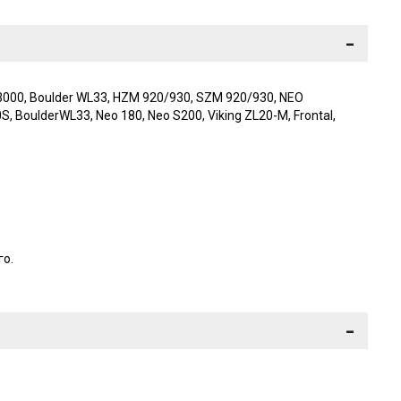
-
00, Boulder WL33, HZM 920/930, SZM 920/930, NEO
 BoulderWL33, Neo 180, Neo S200, Viking ZL20-M, Frontal,
го.
-