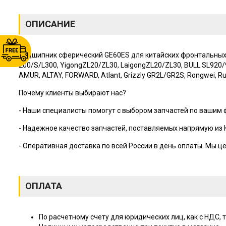
ОПИСАНИЕ
Подшипник сферический GE60ES для китайских фронтальных п
200/S/L300, YigongZL20/ZL30, LaigongZL20/ZL30, BULL SL920/930
AMUR, ALTAY, FORWARD, Atlant, Grizzly GR2L/GR2S, Rongwei, Ru
Почему клиенты выбирают нас?
- Наши специалисты помогут с выбором запчастей по вашим
- Надежное качество запчастей, поставляемых напрямую из 
- Оперативная доставка по всей России в день оплаты. Мы 
ОПЛАТА
По расчетному счету для юридических лиц, как с НДС, т