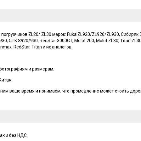
огрузчиков ZL20/ ZL30 марок: FukaiZL920/ZL926/ZL930, Сибиряк 30
, CTK S920/930, RedStar 3000GT, Molot 200, Molot ZL30, Titan ZL30S,
nmax, RedStar, Titan и их аналогов.
 фотографиям и размерам.
Китая.
ценим ваше время и понимаем, что промедление может стоить доро
ак и без НДС.