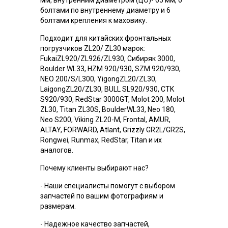
болтами по внутреннему диаметру и 6
болтами крепления к маховику.
Подходит для китайских фронтальных
погрузчиков ZL20/ ZL30 марок:
FukaiZL920/ZL926/ZL930, Сибиряк 3000,
Boulder WL33, HZM 920/930, SZM 920/930,
NEO 200/S/L300, YigongZL20/ZL30,
LaigongZL20/ZL30, BULL SL920/930, CTK
S920/930, RedStar 3000GT, Molot 200, Molot
ZL30, Titan ZL30S, BoulderWL33, Neo 180,
Neo S200, Viking ZL20-M, Frontal, AMUR,
ALTAY, FORWARD, Atlant, Grizzly GR2L/GR2S,
Rongwei, Runmax, RedStar, Titan и их
аналогов.
Почему клиенты выбирают нас?
- Наши специалисты помогут с выбором
запчастей по вашим фотографиям и
размерам.
- Надежное качество запчастей,