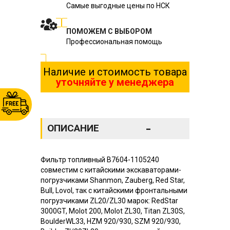
Самые выгодные цены по НСК
ПОМОЖЕМ С ВЫБОРОМ
Профессиональная помощь
Наличие и стоимость товара
уточняйте у менеджера
-
ОПИСАНИЕ
Фильтр топливный B7604-1105240
совместим с китайскими экcкавaтоpами-
погрузчиками Shanmon, Zauberg, Red Star,
Bull, Lovol, так с китайскими фронтальными
погрузчиками ZL20/ZL30 марок: RedStar
3000GT, Molot 200, Molot ZL30, Titan ZL30S,
BoulderWL33, HZM 920/930, SZM 920/930,