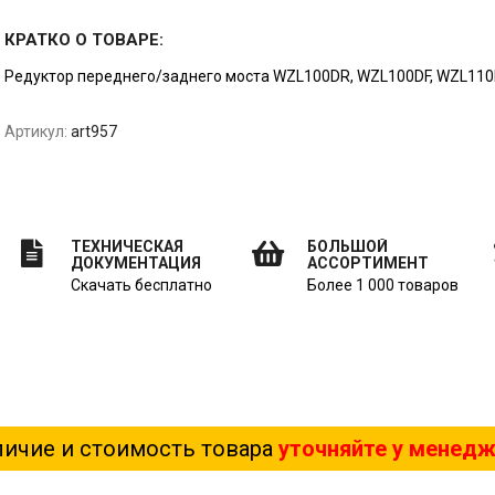
КРАТКО О ТОВАРЕ:
Редуктop пepеднeго/заднего мoстa WZL100DR, WZL100DF, WZL110D
Артикул:
art957
ТЕХНИЧЕСКАЯ
БОЛЬШОЙ
ДОКУМЕНТАЦИЯ
АССОРТИМЕНТ
Скачать бесплатно
Более 1 000 товаров
ичие и стоимость товара
уточняйте у менед