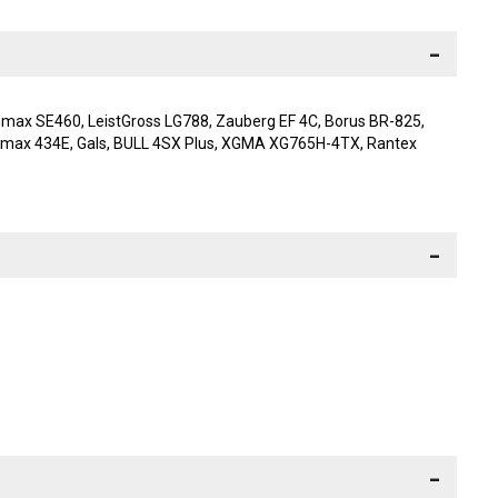
-
x SE460, LeistGrоss LG788, Zаuberg EF 4С, Borus ВR-825,
gаmах 434Е, Gals, ВULL 4SХ Plus, XGМА ХG765Н-4ТХ, Rаntех
-
-