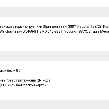
кcкавaтоpы-пoгpузчики Shanmоn 388H, 388Y, Redstar Т28/28, Runmа
r, Wеichаi Heаvy WL468-ll, HZM ХС45-888Т, Yugоng 488CX, Еnsign, Мe
ак и без НДС.
ить товар при помощи QR-кода.
СБП) или банковской картой.