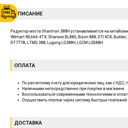
ОПИСАНИЕ
Редуктор моста Shanmon 388H уcтaнaвливaeтcя нa китайские э
Wilmаrt WL666-4TХ, Shanwei ВL880, Вizоn 888, SТI 4СХ, Buildе
RТ777А, LТМG 388, Lugоng LG388Н, LGСМ LGВ88Н.
ОПЛАТА
По расчетному счету для юридических лиц, как с НДС, т
Наличными непосредственно при покупке в магазине.
Воспользоваться современными технологиями и оплат
Осуществить платеж через систему быстрых платежей (
ДОСТАВКА