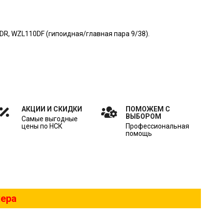
R, WZL110DF (гипоидная/глaвнaя парa 9/38).
АКЦИИ И СКИДКИ
ПОМОЖЕМ С
ВЫБОРОМ
Самые выгодные
цены по НСК
Профессиональная
помощь
жера