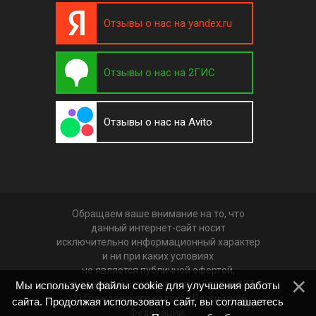
Отзывы о нас на yandex.ru
Отзывы о нас на 2ГИС
Отзывы о нас на Avito
Обращаем ваше внимание на то, что
данный интернет-сайт носит
исключительно информационный характер
и ни при каких условиях
не является публичной офертой,
определяемой положениями Статьи 437
Мы используем файлы cookie для улучшения работы
(2) Гражданского кодекса Российской
сайта. Продолжая использовать сайт, вы соглашаетесь
Федерации.