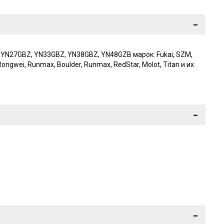
-
YN27GBZ, YN33GBZ, YN38GBZ, YN48GZB марок: Fukai, SZM,
 Rongwei, Runmax, Boulder, Runmax, RedStar, Molot, Titan и их
-
-