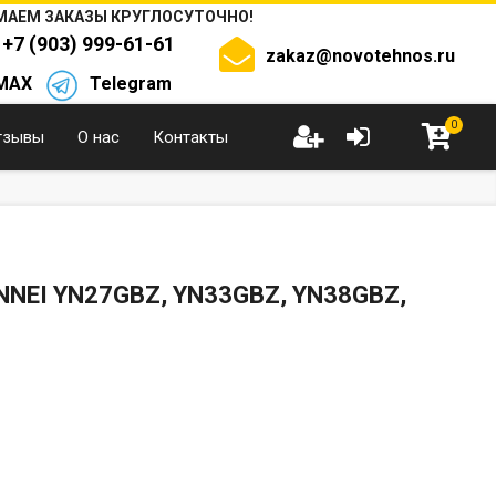
АЕМ ЗАКАЗЫ КРУГЛОСУТОЧНО!
+7 (903) 999-61-61
zakaz@novotehnos.ru
MAX
Telegram
0
тзывы
О нас
Контакты
EI YN27GBZ, YN33GBZ, YN38GBZ,