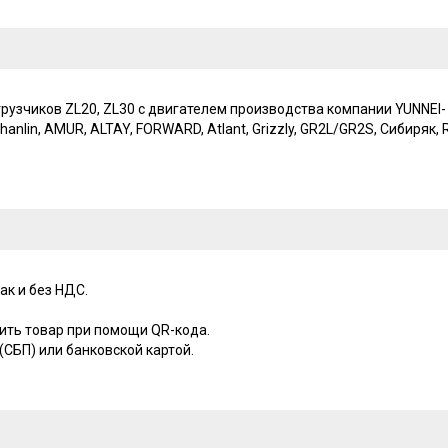
узчиков ZL20, ZL30 с двигателем производства компании YUNNEI- 
l, Shanlin, AMUR, ALTAY, FORWARD, Atlant, Grizzly, GR2L/GR2S, Сибиряк,
ак и без НДС.
ить товар при помощи QR-кода.
СБП) или банковской картой.