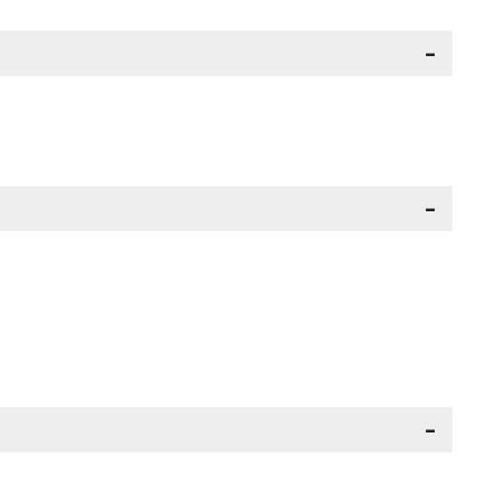
-
-
-