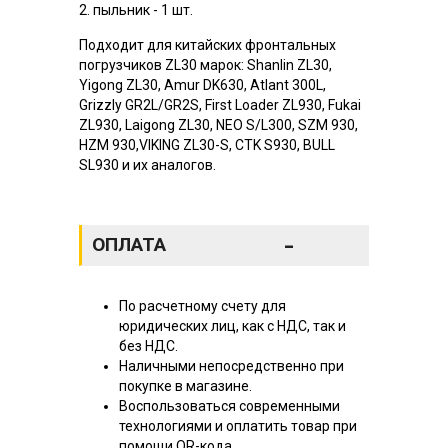
2. пыльник - 1 шт.
Подходит для китайских фронтальных
погрузчиков ZL30 марок: Shanlin ZL30,
Yigong ZL30, Amur DK630, Atlant 300L,
Grizzly GR2L/GR2S, First Loader ZL930, Fukai
ZL930, Laigong ZL30, NEO S/L300, SZM 930,
HZM 930,VIKING ZL30-S, CTK S930, BULL
SL930 и их аналогов.
-
ОПЛАТА
По расчетному счету для
юридических лиц, как с НДС, так и
без НДС.
Наличными непосредственно при
покупке в магазине.
Воспользоваться современными
технологиями и оплатить товар при
помощи QR-кода.