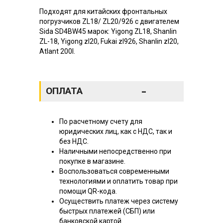
Подходят для китайских фронтальных
погрузчиков ZL18/ ZL20/926 с двигателем
Sida SD4BW45 марок: Yigong ZL18, Shanlin
ZL-18, Yigong zl20, Fukai zl926, Shanlin zl20,
Atlant 200l.
-
ОПЛАТА
По расчетному счету для
юридических лиц, как с НДС, так и
без НДС.
Наличными непосредственно при
покупке в магазине.
Воспользоваться современными
технологиями и оплатить товар при
помощи QR-кода.
Осуществить платеж через систему
быстрых платежей (СБП) или
банковской картой.