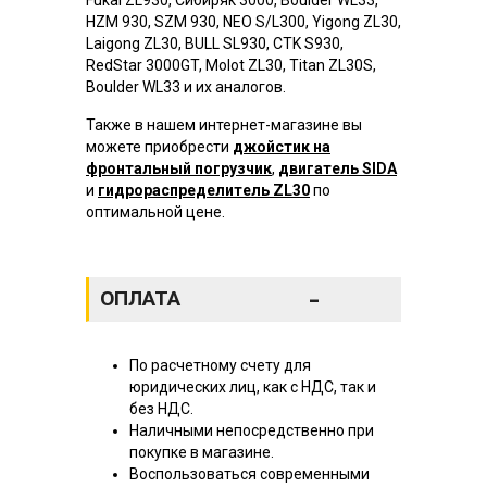
HZM 930, SZM 930, NEO S/L300, Yigong ZL30,
Laigong ZL30, BULL SL930, CTK S930,
RedStar 3000GT, Molot ZL30, Titan ZL30S,
Boulder WL33 и их аналогов.
Также в нашем интернет-магазине вы
можете приобрести
джойстик на
фронтальный погрузчик
,
двигатель SIDA
и
гидрораспределитель ZL30
по
оптимальной цене.
-
ОПЛАТА
По расчетному счету для
юридических лиц, как с НДС, так и
без НДС.
Наличными непосредственно при
покупке в магазине.
Воспользоваться современными