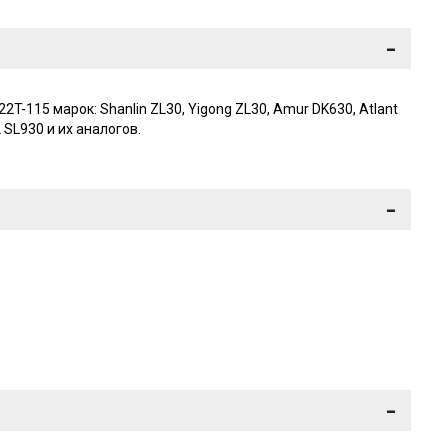
-
-115 марок: Shanlin ZL30, Yigong ZL30, Amur DK630, Atlant
L SL930 и их аналогов.
-
-