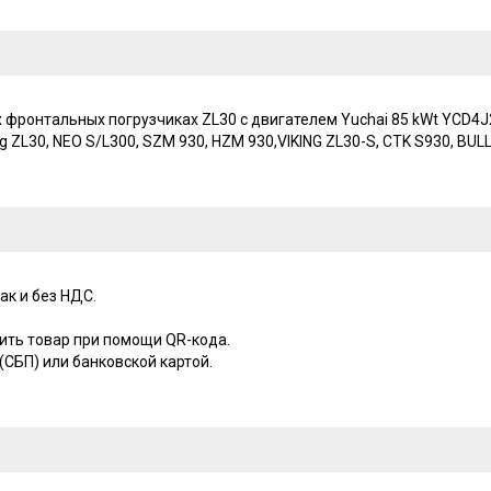
ронтальных погрузчиках ZL30 с двигателем Yuchai 85 kWt YCD4J22T
ong ZL30, NEO S/L300, SZM 930, HZM 930,VIKING ZL30-S, CTK S930, BUL
ак и без НДС.
ить товар при помощи QR-кода.
СБП) или банковской картой.