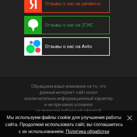
Отзывы о нас на yandex.ru
Отзывы о нас на 2ГИС
Отзывы о нас на Avito
Обращаем ваше внимание на то, что
данный интернет-сайт носит
исключительно информационный характер
и ни при каких условиях
не является публичной офертой,
определяемой положениями Статьи 437
Мы используем файлы cookie для улучшения работы
(2) Гражданского кодекса Российской
сайта. Продолжая использовать сайт, вы соглашаетесь
Федерации.
с их использованием.
Политика обработки